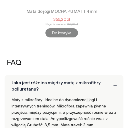
Mata do jogi MOCHA PU MATT 4 mm
Cena promocyjna
359,20 zł
Najniższa cena:
359,20 zł
Do koszyka
FAQ
Jaka jest różnica między matą z mikrofibry i
poliuretanu?
Maty z mikrofibry: Idealne do dynamicznej jogi i
intensywnych treningów. Mikrofibra zapewnia płynne
przejścia między pozycjami, a przyczepność rośnie wraz z
rozgrzewaniem ciała. Antypoślizgowość rośnie wraz z
wilgocią.
Grubość: 3,5 mm.
Mata travel: 2 mm.