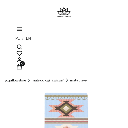
PL
/
EN
Otwórz wyszukiwarkę
Produkty w koszyku: 0. Zobacz szczegóły
yogaflowstore
maty do jogi i ćwiczeń
maty travel