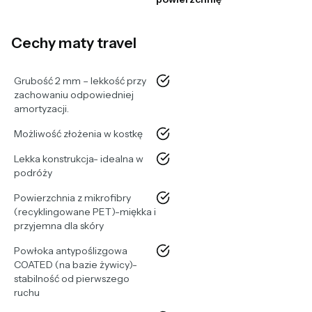
Cechy maty travel
tak
Grubość 2 mm – lekkość przy
zachowaniu odpowiedniej
amortyzacji.
tak
Możliwość złożenia w kostkę
tak
Lekka konstrukcja- idealna w
podróży
tak
Powierzchnia z mikrofibry
(recyklingowane PET)-miękka i
przyjemna dla skóry
tak
Powłoka antypoślizgowa
COATED (na bazie żywicy)-
stabilność od pierwszego
ruchu