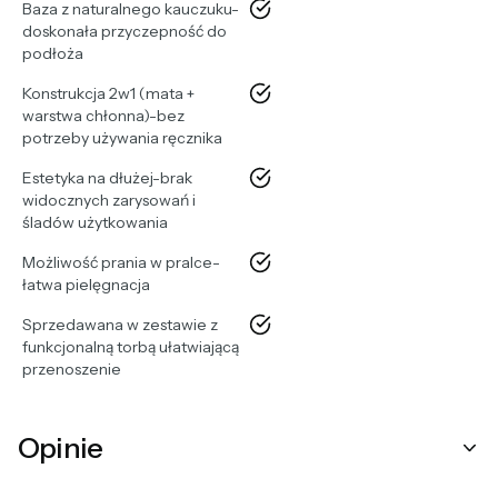
tak
Baza z naturalnego kauczuku-
doskonała przyczepność do
podłoża
tak
Konstrukcja 2w1 (mata +
warstwa chłonna)-bez
potrzeby używania ręcznika
tak
Estetyka na dłużej-brak
widocznych zarysowań i
śladów użytkowania
tak
Możliwość prania w pralce-
łatwa pielęgnacja
tak
Sprzedawana w zestawie z
funkcjonalną torbą ułatwiającą
przenoszenie
Opinie