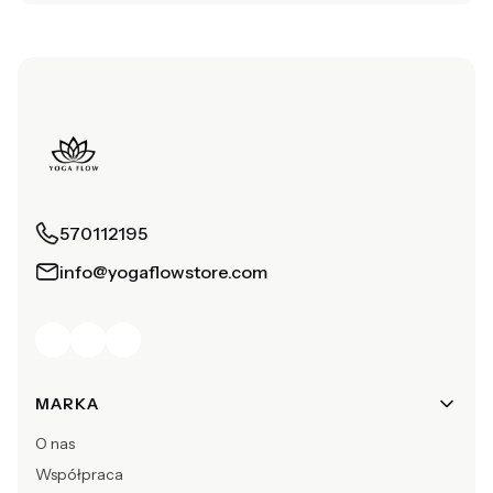
570112195
info@yogaflowstore.com
Linki w stopce
MARKA
O nas
Współpraca