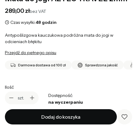
Cena
289,00 zł
bez VAT
Czas wysyłki:
48 godzin
Antypoślizgowa kauczukowa podróżna mata do jogi w
odcieniach błękitu
Przejdź do pełnego opisu
Darmowa dostawa od 100 zł
Sprawdzona jakość
Ilość
Dostępność:
szt.
na wyczerpaniu
Dodaj do koszyka